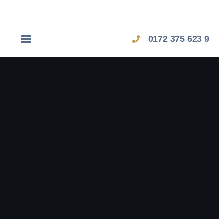
0172 375 623 9
Dubai Workshop
Zypern Workshop