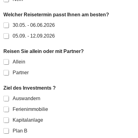
S
Welcher Reisetermin passt Ihnen am besten?
i
e
30.05. - 06.06.2026
?
I
05.09. - 12.09.2026
n
v
e
Reisen Sie allein oder mit Partner?
s
Allein
t
m
Partner
e
n
t
Ziel des Investments ?
s
a
Auswandern
m
Ferienimmobilie
Kapitalanlage
Plan B