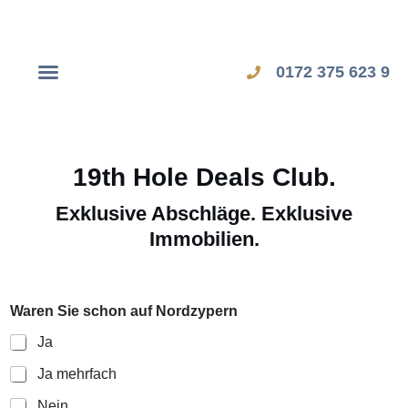
0172 375 623 9
Dubai Workshop
Zypern Workshop
19th Hole Deals Club.
Exklusive Abschläge. Exklusive
Immobilien.
Waren Sie schon auf Nordzypern
Ja
Ja mehrfach
Nein