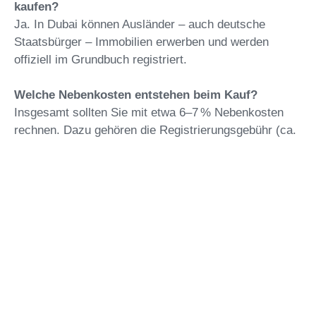
kaufen?
Ja. In Dubai können Ausländer – auch deutsche
Staatsbürger – Immobilien erwerben und werden
offiziell im Grundbuch registriert.
Welche Nebenkosten entstehen beim Kauf?
Insgesamt sollten Sie mit etwa 6–7 % Nebenkosten
rechnen. Dazu gehören die Registrierungsgebühr (ca.
4 %), die Maklerprovision (i. d. R. 2 %) sowie kleinere
Verwaltungsgebühren. Bei Off-Plan Immobilien fällt
keine Maklergebühr an.
Wie sicher ist der Immobilienkauf in Dubai?
Der Immobilienmarkt ist staatlich reguliert, der Kauf
wird über das Dubai Land Department abgewickelt.
Alle Eigentumsübertragungen sind nachvollziehbar
und gesetzlich abgesichert.