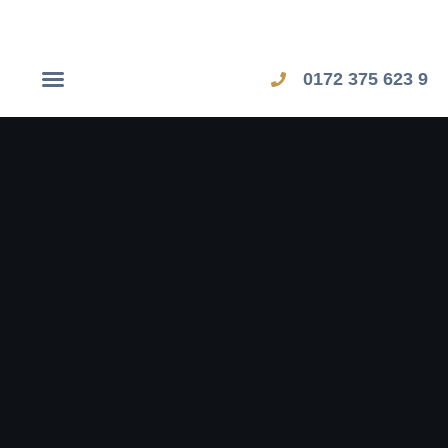
0172 375 623 9
Dubai Workshop
Zypern Workshop