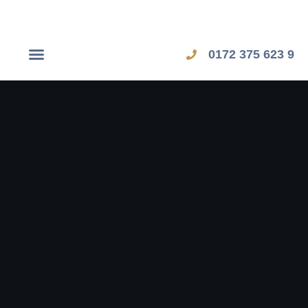
0172 375 623 9
Dubai Workshop
Zypern Workshop