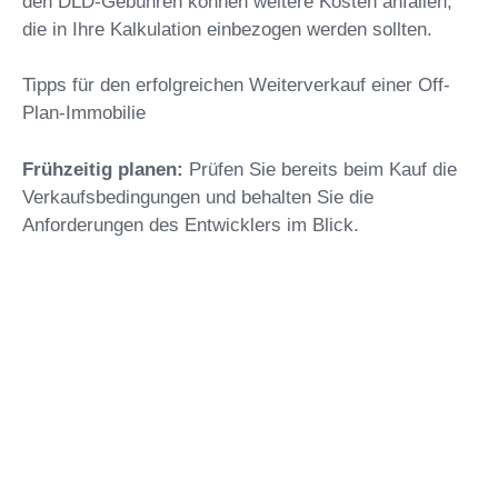
den DLD-Gebühren können weitere Kosten anfallen,
die in Ihre Kalkulation einbezogen werden sollten.
Tipps für den erfolgreichen Weiterverkauf einer Off-
Plan-Immobilie
Frühzeitig planen:
Prüfen Sie bereits beim Kauf die
Verkaufsbedingungen und behalten Sie die
Anforderungen des Entwicklers im Blick.
Marktentwicklung überwachen:
Beobachten Sie die
Markttrends, um den optimalen Verkaufszeitpunkt zu
bestimmen.
Maklerunterstützung nutzen:
Ein
erfahrener Immobilienmakler kann Ihnen helfen, den
besten Preis zu erzielen und den Verkaufsprozess zu
erleichtern.