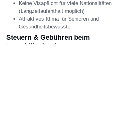
Keine Visapflicht für viele Nationalitäten
(Langzeitaufenthalt möglich)
Attraktives Klima für Senioren und
Gesundheitsbewusste
Steuern & Gebühren beim
Immobilienkauf
Beim Kauf einer Immobilie fallen folgende Kosten an:
Grunderwerbsteuer: ca. 9 % (je nach Titel &
Status)
Anwaltskosten: ca. 2.000 €
Notar- und Verwaltungsgebühren
Optionale Mehrwertsteuer (bei Neubauten): 5 %
Trotzdem bleibt der Gesamtkaufpreis meist deutlich
unter dem Niveau anderer Mittelmeerregionen.
Ja –
Nordzypern ist einer der vielversprechendsten