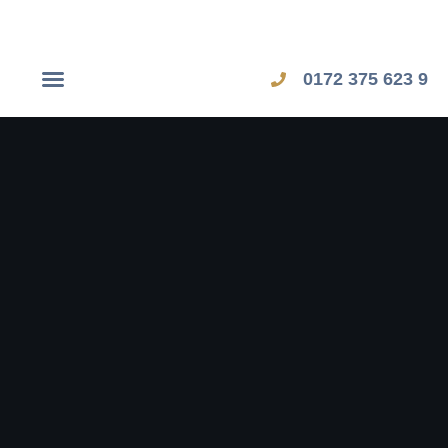
0172 375 623 9
Dubai Workshop
Zypern Workshop