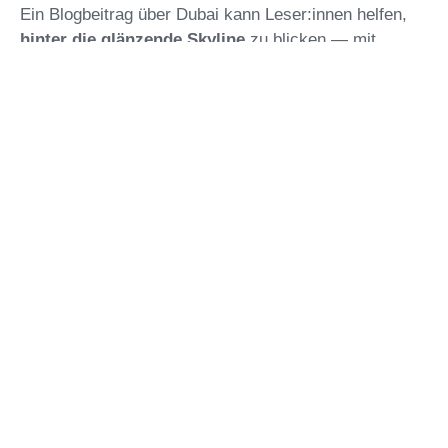
Ein Blogbeitrag über Dubai kann Leser:innen helfen,
hinter die glänzende Skyline
zu blicken — mit
realistischen Einschätzungen, Chancen, möglichen
Risiken und einer Perspektive auf urbane Zukunft.
Rechtlicher Hinweis
Die Inhalte dieses Blogs wurden sorgfältig
recherchiert und dienen ausschließlich
Informationszwecken. Obwohl wir bemüht sind,
aktuelle und genaue Informationen bereitzustellen,
übernehmen wir keine Gewähr für die Vollständigkeit,
Richtigkeit und Aktualität der bereitgestellten
Informationen. Die Nutzung der Inhalte erfolgt auf
eigene Gefahr. Für eventuell entstandene Schäden
oder Verluste, die aus der Nutzung oder dem
Vertrauen auf die Informationen dieses Blogs
resultieren, können wir keine Haftung übernehmen.