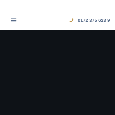
0172 375 623 9
Dubai Workshop
Zypern Workshop